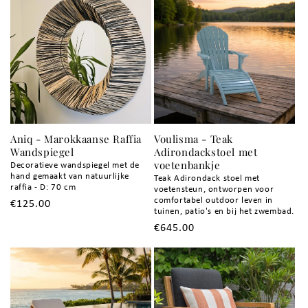
Aniq - Marokkaanse Raffia
Voulisma - Teak
Wandspiegel
Adirondackstoel met
voetenbankje
Decoratieve wandspiegel met de
hand gemaakt van natuurlijke
Teak Adirondack stoel met
raffia - D: 70 cm
voetensteun, ontworpen voor
comfortabel outdoor leven in
Normale
€125.00
tuinen, patio's en bij het zwembad.
prijs
Normale
€645.00
prijs