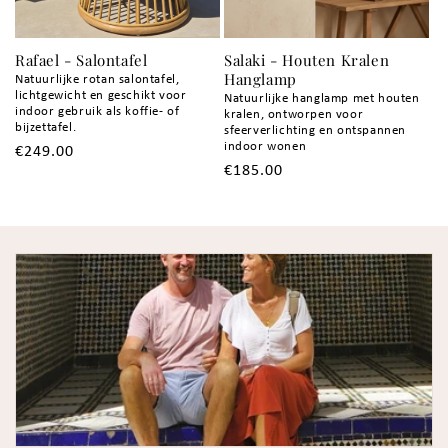
Rafael - Salontafel
Salaki - Houten Kralen
Hanglamp
Natuurlijke rotan salontafel,
lichtgewicht en geschikt voor
Natuurlijke hanglamp met houten
indoor gebruik als koffie- of
kralen, ontworpen voor
bijzettafel.
sfeerverlichting en ontspannen
indoor wonen
Normale
€249.00
Normale
€185.00
prijs
prijs