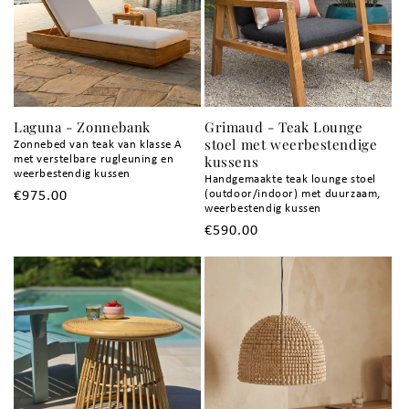
Laguna - Zonnebank
Grimaud - Teak Lounge
stoel met weerbestendige
Zonnebed van teak van klasse A
kussens
met verstelbare rugleuning en
weerbestendig kussen
Handgemaakte teak lounge stoel
(outdoor/indoor) met duurzaam,
Normale
€975.00
weerbestendig kussen
prijs
Normale
€590.00
prijs