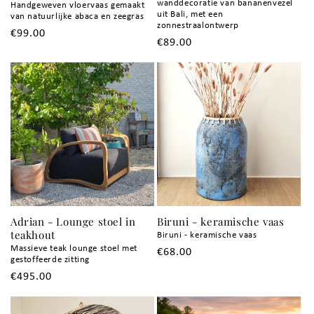
wanddecoratie van bananenvezel
Handgeweven vloervaas gemaakt
uit Bali, met een
van natuurlijke abaca en zeegras
zonnestraalontwerp
Normale
€99.00
Normale
€89.00
prijs
prijs
Adrian - Lounge stoel in
Biruni - keramische vaas
teakhout
Biruni - keramische vaas
Massieve teak lounge stoel met
Normale
€68.00
gestoffeerde zitting
prijs
Normale
€495.00
prijs