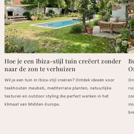
Hoe je een Ibiza-stijl tuin creëert zonder
Bu
naar de zon te verhuizen
O
Wil je een tuin in Ibiza-stijl creëren? Ontdek ideeën voor
On
teakhouten meubels, mediterrane planten, natuurlijke
ru
texturen en outdoor styling die perfect werken in het
zo
klimaat van Midden-Europa.
ins
br